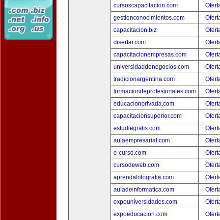
cursoscapacitacion.com
Ofert
gestionconocimientos.com
Ofert
capacitacion.biz
Ofert
disertar.com
Ofert
capacitacionempresas.com
Ofert
universidaddenegocios.com
Ofert
tradicionargentina.com
Ofert
formaciondeprofesionales.com
Ofert
educacionprivada.com
Ofert
capacitacionsuperior.com
Ofert
estudiegratis.com
Ofert
aulaempresarial.com
Ofert
e-curso.com
Ofert
cursodeweb.com
Ofert
aprendafotografia.com
Ofert
auladeinformatica.com
Ofert
expouniversidades.com
Ofert
expoeducacion.com
Ofert