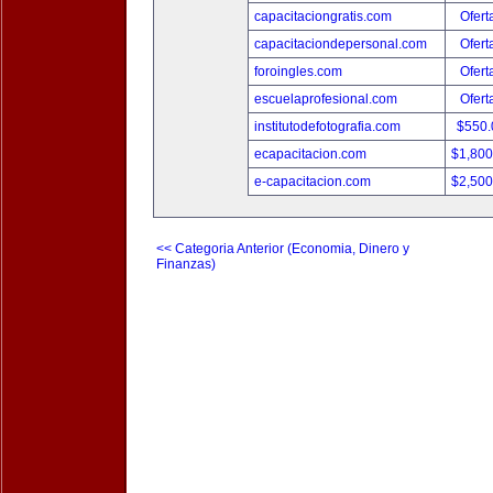
capacitaciongratis.com
Ofert
capacitaciondepersonal.com
Ofert
foroingles.com
Ofert
escuelaprofesional.com
Ofert
institutodefotografia.com
$550
ecapacitacion.com
$1,80
e-capacitacion.com
$2,50
<< Categoria Anterior (Economia, Dinero y
Finanzas)