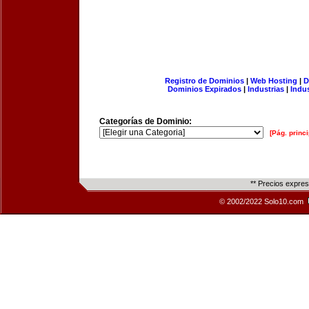
Registro de Dominios
|
Web Hosting
|
D
Dominios Expirados
|
Industrias
|
Indu
Categorías de Dominio:
[Pág. princi
** Precios expre
© 2002/2022 Solo10.com