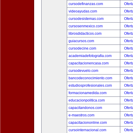
cursodefinanzas.com
Ofert
videoayudas.com
Ofert
cursodesistemas.com
Ofert
cursosenmexico.com
Ofert
librosdidacticos.com
Ofert
guiacursos.com
Ofert
cursodecine.com
Ofert
academiadefotografia.com
Ofert
capacitacionencasa.com
Ofert
cursodevuelo.com
Ofert
bancodeconocimiento.com
Ofert
estudiosprofesionales.com
Ofert
formacionamedida.com
Ofert
educacionpolitica.com
Ofert
capacitandonos.com
Ofert
e-maestros.com
Ofert
capacitaciononline.com
Ofert
cursointernacional.com
Ofert