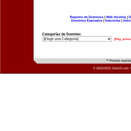
Registro de Dominios
|
Web Hosting
|
D
Dominios Expirados
|
Industrias
|
Indu
Categorías de Dominio:
[Pág. princi
** Precios expre
© 2002/2022 Solo10.com