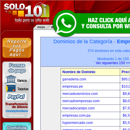
Dominios de la Categoría -
Empr
374 dominios en esta categ
Mostrando 1 de 150
Ver siguientes 150 >>
Nombre de Dominio
Prec
ganaderia.com
$95,
empresas.pe
$10,
mercadoservicios.com
$9,
mercadoempresas.com
$8,
mercadocampo.com
$7,
empresas.com.pa
$6,
hypermercado.com
$5,