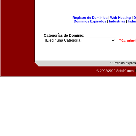
Registro de Dominios
|
Web Hosting
|
D
Dominios Expirados
|
Industrias
|
Indu
Categorías de Dominio:
[Pág. princi
** Precios expre
© 2002/2022 Solo10.com