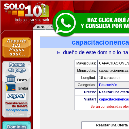
capacitacionenc
El dueño de este dominio lo ha
Mayusculas:
CAPACITACIONE
Minusculas:
capacitacionenca
Longitud:
18 caracteres
Categorias:
EducaciÃ³n
Precio:
Realizar una ofert
Visitar!
capacitacionenca
Serán consideradas ofer
Realizar una Oferta