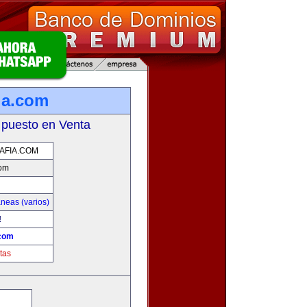
ia.com
 puesto en Venta
AFIA.COM
com
neas (varios)
!
.com
tas