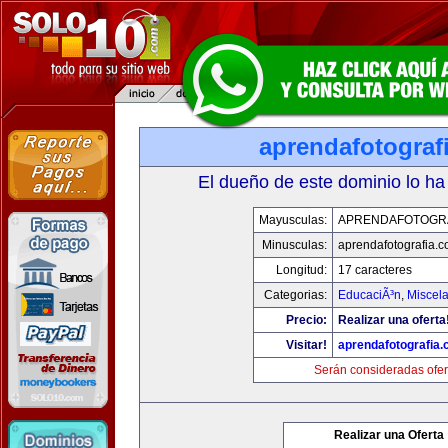
aprendafotograf
El dueño de este dominio lo ha
Mayusculas:
APRENDAFOTOGR
Minusculas:
aprendafotografia.
Longitud:
17 caracteres
Categorias:
EducaciÃ³n
,
Miscela
Precio:
Realizar una oferta
Visitar!
aprendafotografia
Serán consideradas ofer
Realizar una Oferta