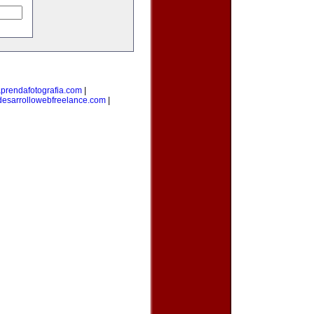
prendafotografia.com
|
desarrollowebfreelance.com
|