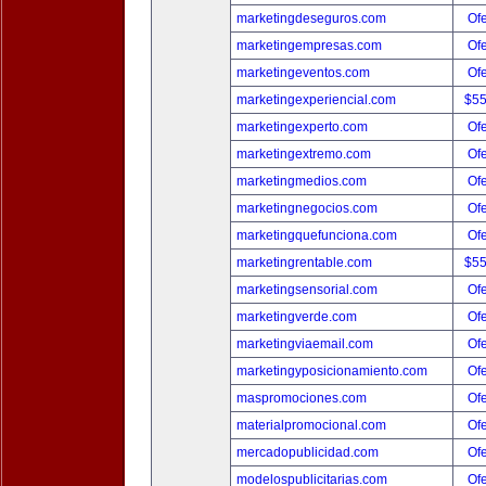
marketingdeseguros.com
Ofe
marketingempresas.com
Ofe
marketingeventos.com
Ofe
marketingexperiencial.com
$5
marketingexperto.com
Ofe
marketingextremo.com
Ofe
marketingmedios.com
Ofe
marketingnegocios.com
Ofe
marketingquefunciona.com
Ofe
marketingrentable.com
$5
marketingsensorial.com
Ofe
marketingverde.com
Ofe
marketingviaemail.com
Ofe
marketingyposicionamiento.com
Ofe
maspromociones.com
Ofe
materialpromocional.com
Ofe
mercadopublicidad.com
Ofe
modelospublicitarias.com
Ofe