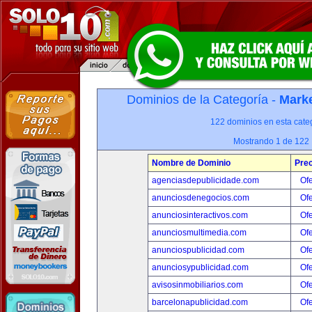
Dominios de la Categoría -
Marke
122 dominios en esta categ
Mostrando 1 de 122
Nombre de Dominio
Prec
agenciasdepublicidade.com
Ofe
anunciosdenegocios.com
Ofe
anunciosinteractivos.com
Ofe
anunciosmultimedia.com
Ofe
anunciospublicidad.com
Ofe
anunciosypublicidad.com
Ofe
avisosinmobiliarios.com
Ofe
barcelonapublicidad.com
Ofe