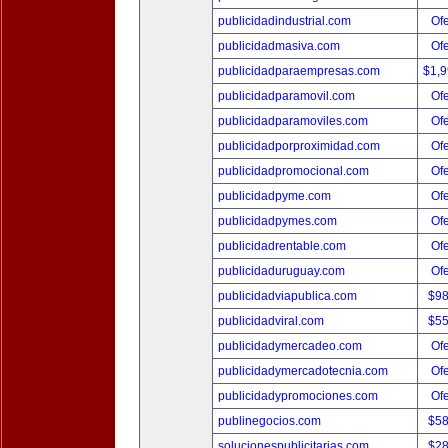
publicidadindustrial.com
Ofe
publicidadmasiva.com
Ofe
publicidadparaempresas.com
$1,
publicidadparamovil.com
Ofe
publicidadparamoviles.com
Ofe
publicidadporproximidad.com
Ofe
publicidadpromocional.com
Ofe
publicidadpyme.com
Ofe
publicidadpymes.com
Ofe
publicidadrentable.com
Ofe
publicidaduruguay.com
Ofe
publicidadviapublica.com
$9
publicidadviral.com
$5
publicidadymercadeo.com
Ofe
publicidadymercadotecnia.com
Ofe
publicidadypromociones.com
Ofe
publinegocios.com
$5
solucionespublicitarias.com
$2