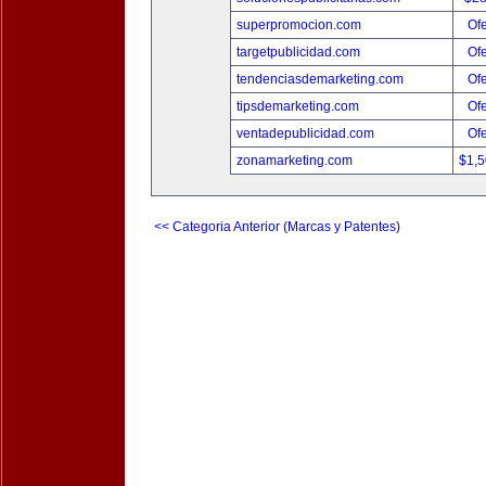
superpromocion.com
Ofe
targetpublicidad.com
Ofe
tendenciasdemarketing.com
Ofe
tipsdemarketing.com
Ofe
ventadepublicidad.com
Ofe
zonamarketing.com
$1,
<< Categoria Anterior (Marcas y Patentes)