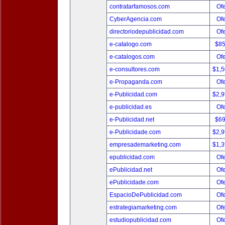
contratarfamosos.com
Ofe
CyberAgencia.com
Ofe
directoriodepublicidad.com
Ofe
e-catalogo.com
$8
e-catalogos.com
Ofe
e-consultores.com
$1,
e-Propaganda.com
Ofe
e-Publicidad.com
$2,
e-publicidad.es
Ofe
e-Publicidad.net
$6
e-Publicidade.com
$2,
empresademarketing.com
$1,
epublicidad.com
Ofe
ePublicidad.net
Ofe
ePublicidade.com
Ofe
EspacioDePublicidad.com
Ofe
estrategiamarketing.com
Ofe
estudiopublicidad.com
Ofe