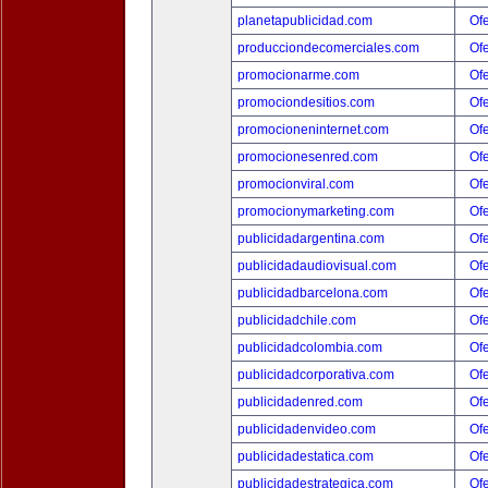
planetapublicidad.com
Ofe
producciondecomerciales.com
Ofe
promocionarme.com
Ofe
promociondesitios.com
Ofe
promocioneninternet.com
Ofe
promocionesenred.com
Ofe
promocionviral.com
Ofe
promocionymarketing.com
Ofe
publicidadargentina.com
Ofe
publicidadaudiovisual.com
Ofe
publicidadbarcelona.com
Ofe
publicidadchile.com
Ofe
publicidadcolombia.com
Ofe
publicidadcorporativa.com
Ofe
publicidadenred.com
Ofe
publicidadenvideo.com
Ofe
publicidadestatica.com
Ofe
publicidadestrategica.com
Ofe