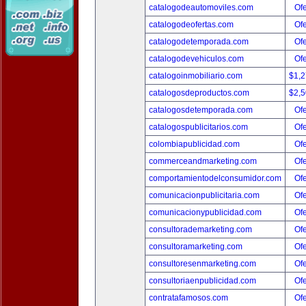
catalogodeautomoviles.com
Ofe
catalogodeofertas.com
Ofe
catalogodetemporada.com
Ofe
catalogodevehiculos.com
Ofe
catalogoinmobiliario.com
$1,
catalogosdeproductos.com
$2,
catalogosdetemporada.com
Ofe
catalogospublicitarios.com
Ofe
colombiapublicidad.com
Ofe
commerceandmarketing.com
Ofe
comportamientodelconsumidor.com
Ofe
comunicacionpublicitaria.com
Ofe
comunicacionypublicidad.com
Ofe
consultorademarketing.com
Ofe
consultoramarketing.com
Ofe
consultoresenmarketing.com
Ofe
consultoriaenpublicidad.com
Ofe
contratafamosos.com
Ofe