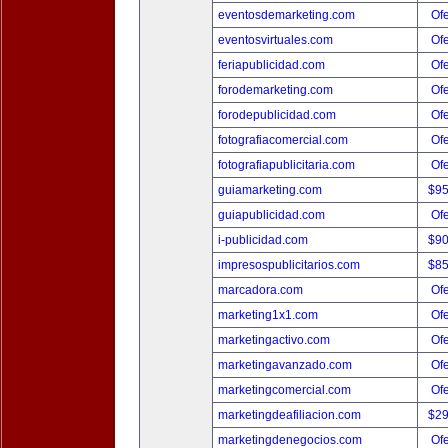
eventosdemarketing.com
Ofe
eventosvirtuales.com
Ofe
feriapublicidad.com
Ofe
forodemarketing.com
Ofe
forodepublicidad.com
Ofe
fotografiacomercial.com
Ofe
fotografiapublicitaria.com
Ofe
guiamarketing.com
$9
guiapublicidad.com
Ofe
i-publicidad.com
$9
impresospublicitarios.com
$8
marcadora.com
Ofe
marketing1x1.com
Ofe
marketingactivo.com
Ofe
marketingavanzado.com
Ofe
marketingcomercial.com
Ofe
marketingdeafiliacion.com
$2
marketingdenegocios.com
Ofe