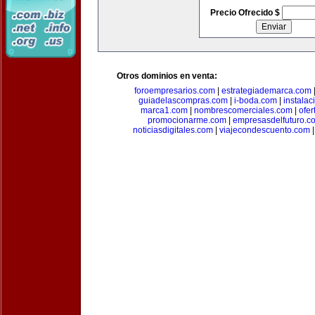
Precio Ofrecido $
Otros dominios en venta:
foroempresarios.com
|
estrategiademarca.com
guiadelascompras.com
|
i-boda.com
|
instala
marca1.com
|
nombrescomerciales.com
|
ofe
promocionarme.com
|
empresasdelfuturo.c
noticiasdigitales.com
|
viajecondescuento.com