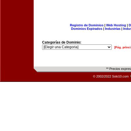
Registro de Dominios
|
Web Hosting
|
D
Dominios Expirados
|
Industrias
|
Indu
Categorías de Dominio:
[Pág. princi
** Precios expre
© 2002/2022 Solo10.com