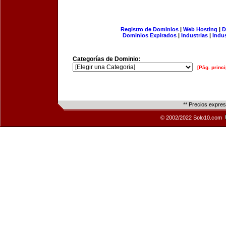
Registro de Dominios
|
Web Hosting
|
D
Dominios Expirados
|
Industrias
|
Indu
Categorías de Dominio:
[Pág. princi
** Precios expre
© 2002/2022 Solo10.com