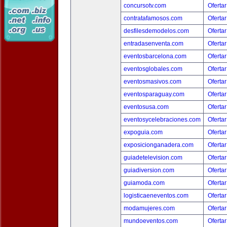
concursotv.com
Ofertar
contratafamosos.com
Ofertar
desfilesdemodelos.com
Ofertar
entradasenventa.com
Ofertar
eventosbarcelona.com
Ofertar
eventosglobales.com
Ofertar
eventosmasivos.com
Ofertar
eventosparaguay.com
Ofertar
eventosusa.com
Ofertar
eventosycelebraciones.com
Ofertar
expoguia.com
Ofertar
exposicionganadera.com
Ofertar
guiadetelevision.com
Ofertar
guiadiversion.com
Ofertar
guiamoda.com
Ofertar
logisticaeneventos.com
Ofertar
modamujeres.com
Ofertar
mundoeventos.com
Ofertar