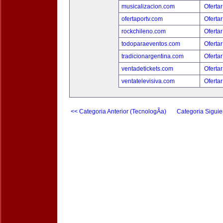
musicalizacion.com
Ofertar
ofertaportv.com
Ofertar
rockchileno.com
Ofertar
todoparaeventos.com
Ofertar
tradicionargentina.com
Ofertar
ventadetickets.com
Ofertar
ventatelevisiva.com
Ofertar
<< Categoria Anterior (TecnologÃ­a)
Categoria Siguie