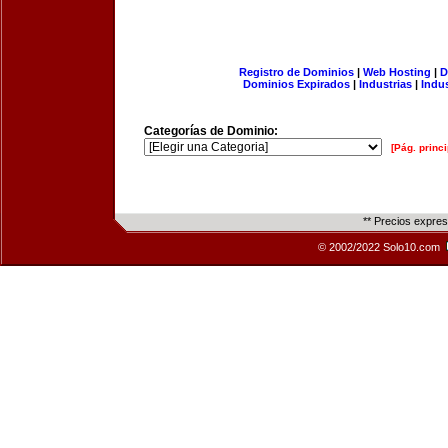
Registro de Dominios
|
Web Hosting
|
D
Dominios Expirados
|
Industrias
|
Indu
Categorías de Dominio:
[Pág. princi
** Precios expre
© 2002/2022 Solo10.com