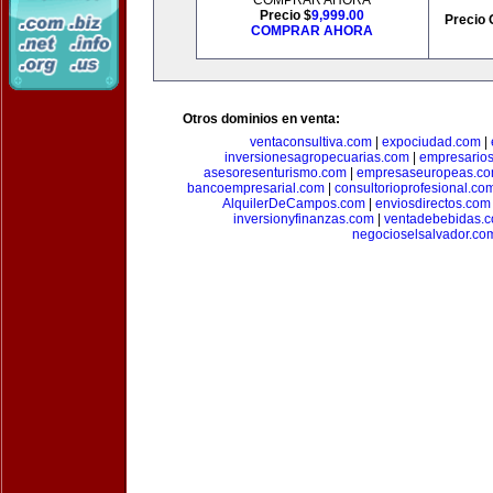
COMPRAR AHORA
Precio $
9,999.00
Precio 
COMPRAR AHORA
Otros dominios en venta:
ventaconsultiva.com
|
expociudad.com
|
inversionesagropecuarias.com
|
empresario
asesoresenturismo.com
|
empresaseuropeas.c
bancoempresarial.com
|
consultorioprofesional.co
AlquilerDeCampos.com
|
enviosdirectos.com
inversionyfinanzas.com
|
ventadebebidas.
negocioselsalvador.co