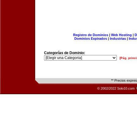
Registro de Dominios
|
Web Hosting
|
D
Dominios Expirados
|
Industrias
|
Indu
Categorías de Dominio:
[Pág. princi
** Precios expre
© 2002/2022 Solo10.com