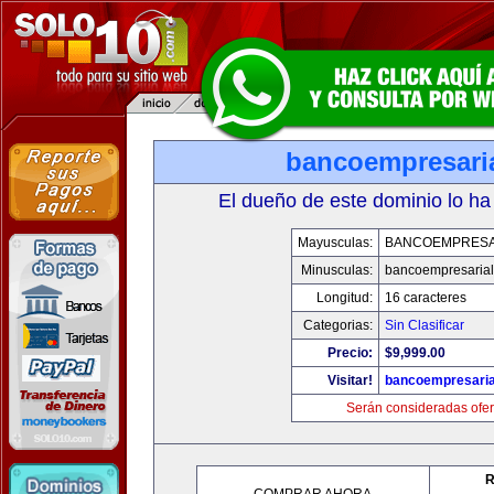
bancoempresari
El dueño de este dominio lo ha
Mayusculas:
BANCOEMPRESA
Minusculas:
bancoempresaria
Longitud:
16 caracteres
Categorias:
Sin Clasificar
Precio:
$9,999.00
Visitar!
bancoempresaria
Serán consideradas ofer
R