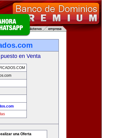
cados.com
 puesto en Venta
ERCADOS.COM
dos.com
ados.com
tas
ealizar una Oferta