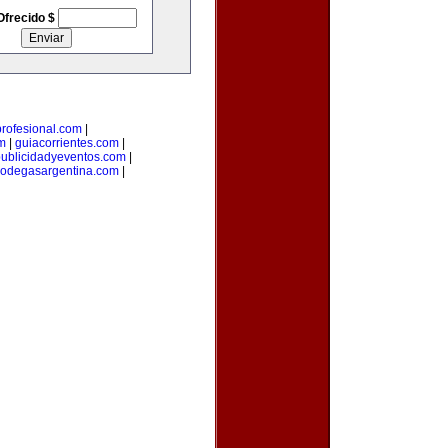
Ofrecido $
rofesional.com
|
m
|
guiacorrientes.com
|
ublicidadyeventos.com
|
odegasargentina.com
|