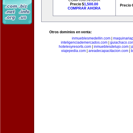
COMPRAR AHORA
Precio $
1,500.00
Precio 
COMPRAR AHORA
Otros dominios en venta:
inmueblesmedellin.com
|
maquinariap
inteligenciademercados.com
|
guiachaco.co
hotelesyresorts.com
|
inmueblesdelujo.com
|
p
viajepedia.com
|
areadecapacitacion.com
|
b