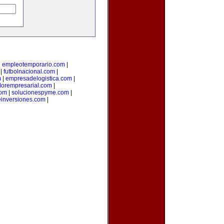
|
empleotemporario.com
|
|
futbolnacional.com
|
m
|
empresadelogistica.com
|
dorempresarial.com
|
com
|
solucionespyme.com
|
einversiones.com
|