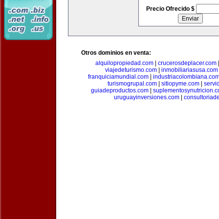
Precio Ofrecido $
Otros dominios en venta:
alquilopropiedad.com
|
crucerosdeplacer.com
viajedeturismo.com
|
inmobiliariasusa.com
franquiciamundial.com
|
industriacolombiana.co
turismogrupal.com
|
sitiopyme.com
|
servi
guiadeproductos.com
|
suplementosynutricion.
uruguayinversiones.com
|
consultoriad