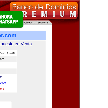
er.com
 puesto en Venta
ACER.COM
com
a!
r.com
tas