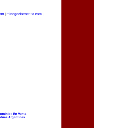
com
|
minegocioencasa.com
|
ominios En Venta
strias Argentinas