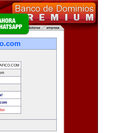
co.com
AFICO.COM
com
a!
.com
tas