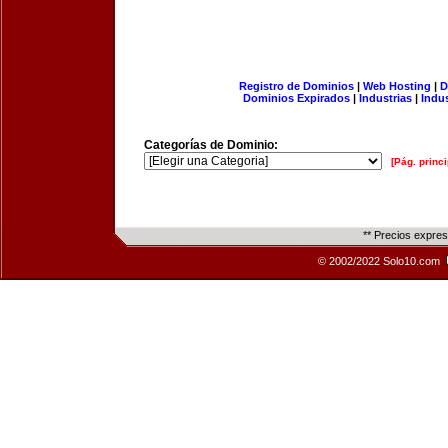
Registro de Dominios
|
Web Hosting
|
D
Dominios Expirados
|
Industrias
|
Indu
Categorías de Dominio:
[Pág. princi
** Precios expre
© 2002/2022 Solo10.com