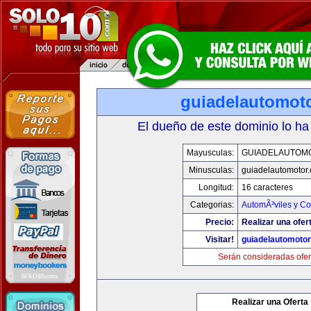
guiadelautomot
El dueño de este dominio lo ha
Mayusculas:
GUIADELAUTOM
Minusculas:
guiadelautomotor
Longitud:
16 caracteres
Categorias:
AutomÃ³viles y C
Precio:
Realizar una ofer
Visitar!
guiadelautomoto
Serán consideradas ofer
Realizar una Oferta