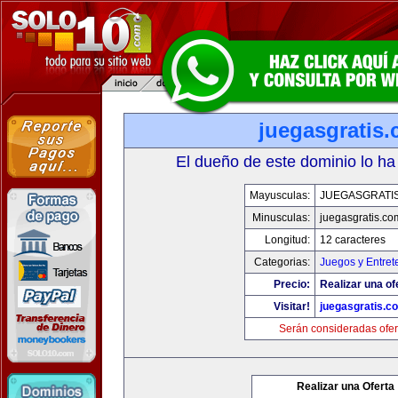
juegasgratis
El dueño de este dominio lo ha
Mayusculas:
JUEGASGRATI
Minusculas:
juegasgratis.co
Longitud:
12 caracteres
Categorias:
Juegos y Entret
Precio:
Realizar una of
Visitar!
juegasgratis.c
Serán consideradas ofer
Realizar una Oferta