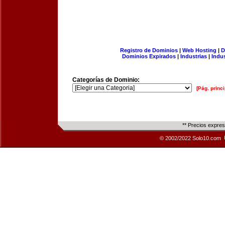
Registro de Dominios
|
Web Hosting
|
D
Dominios Expirados
|
Industrias
|
Indu
Categorías de Dominio:
[Pág. princi
** Precios expre
© 2002/2022 Solo10.com