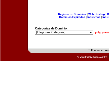
Registro de Dominios
|
Web Hosting
|
D
Dominios Expirados
|
Industrias
|
Indu
Categorías de Dominio:
[Pág. princi
** Precios expre
© 2002/2022 Solo10.com