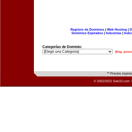
Registro de Dominios
|
Web Hosting
|
D
Dominios Expirados
|
Industrias
|
Indu
Categorías de Dominio:
[Pág. princi
** Precios expre
© 2002/2022 Solo10.com