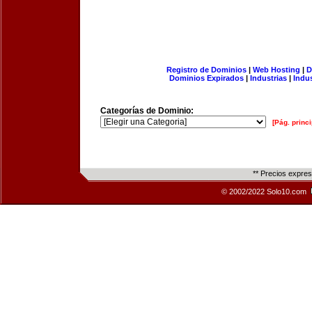
Registro de Dominios
|
Web Hosting
|
D
Dominios Expirados
|
Industrias
|
Indu
Categorías de Dominio:
[Pág. princi
** Precios expre
© 2002/2022 Solo10.com