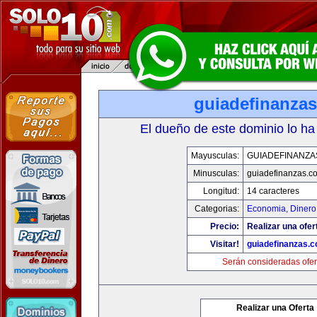
guiadefinanza
El dueño de este dominio lo ha
Mayusculas:
GUIADEFINANZA
Minusculas:
guiadefinanzas.c
Longitud:
14 caracteres
Categorias:
Economia, Dinero
Precio:
Realizar una ofer
Visitar!
guiadefinanzas.
Serán consideradas ofer
Realizar una Oferta