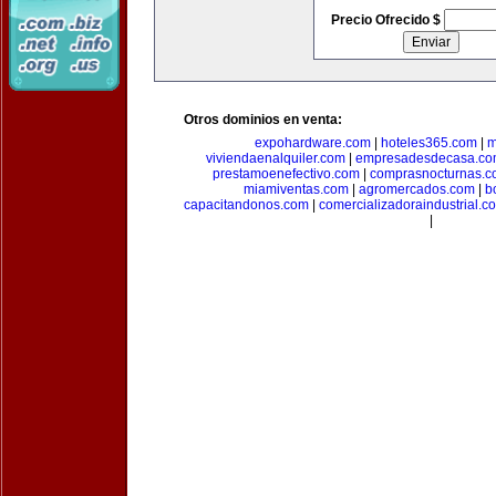
Precio Ofrecido $
Otros dominios en venta:
expohardware.com
|
hoteles365.com
|
m
viviendaenalquiler.com
|
empresadesdecasa.co
prestamoenefectivo.com
|
comprasnocturnas.
miamiventas.com
|
agromercados.com
|
b
capacitandonos.com
|
comercializadoraindustrial.c
|