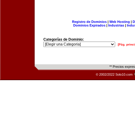
Registro de Dominios
|
Web Hosting
|
D
Dominios Expirados
|
Industrias
|
Indu
Categorías de Dominio:
[Pág. princi
** Precios expre
© 2002/2022 Solo10.com