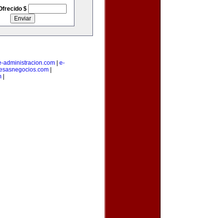
Ofrecido $
e-administracion.com
|
e-
esasnegocios.com
|
m
|