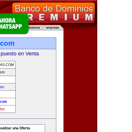
.com
 puesto en Venta
AS.COM
com
tes
.com
tas
ealizar una Oferta