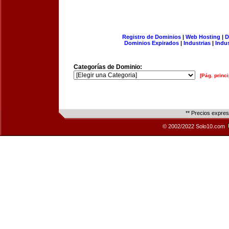
Registro de Dominios
|
Web Hosting
|
D
Dominios Expirados
|
Industrias
|
Indu
Categorías de Dominio:
[Pág. princi
** Precios expre
© 2002/2022 Solo10.com