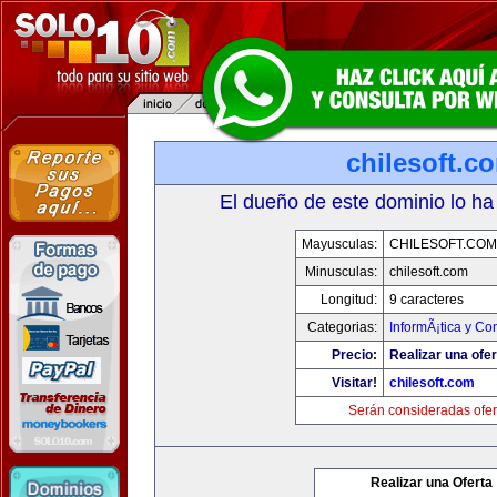
chilesoft.c
El dueño de este dominio lo ha
Mayusculas:
CHILESOFT.COM
Minusculas:
chilesoft.com
Longitud:
9 caracteres
Categorias:
InformÃ¡tica y C
Precio:
Realizar una ofer
Visitar!
chilesoft.com
Serán consideradas ofer
Realizar una Oferta