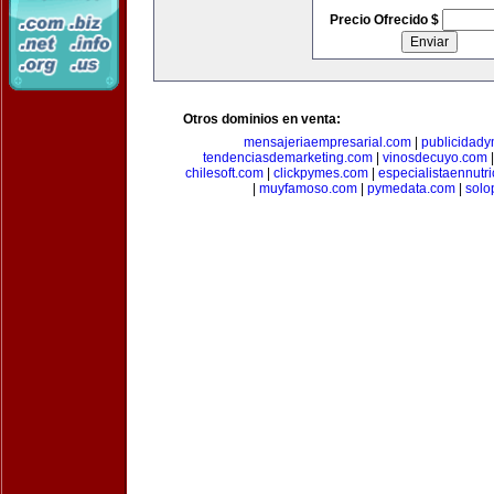
Precio Ofrecido $
Otros dominios en venta:
mensajeriaempresarial.com
|
publicidad
tendenciasdemarketing.com
|
vinosdecuyo.com
chilesoft.com
|
clickpymes.com
|
especialistaennutr
|
muyfamoso.com
|
pymedata.com
|
solo