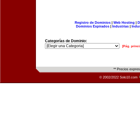
Registro de Dominios
|
Web Hosting
|
D
Dominios Expirados
|
Industrias
|
Indu
Categorías de Dominio:
[Pág. princi
** Precios expre
© 2002/2022 Solo10.com