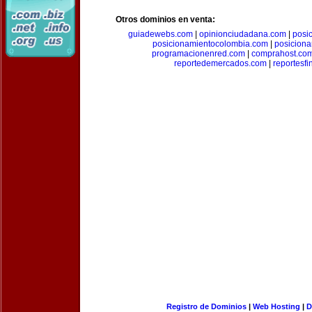
Otros dominios en venta:
guiadewebs.com
|
opinionciudadana.com
|
posi
posicionamientocolombia.com
|
posicion
programacionenred.com
|
comprahost.co
reportedemercados.com
|
reportesf
Registro de Dominios
|
Web Hosting
|
D