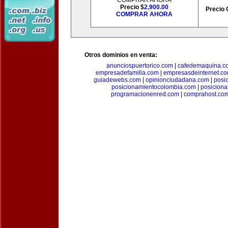
COMPRAR AHORA
Precio $
2,900.00
Precio 
COMPRAR AHORA
Otros dominios en venta:
anunciospuertorico.com
|
cafedemaquina.c
empresadefamilia.com
|
empresasdeinternet.c
guiadewebs.com
|
opinionciudadana.com
|
posi
posicionamientocolombia.com
|
posicion
programacionenred.com
|
comprahost.co