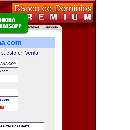
na.com
 puesto en Venta
DANA.COM
a.com
a.com
tas
ealizar una Oferta