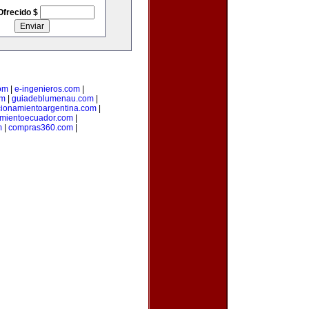
Ofrecido $
om
|
e-ingenieros.com
|
om
|
guiadeblumenau.com
|
cionamientoargentina.com
|
amientoecuador.com
|
m
|
compras360.com
|