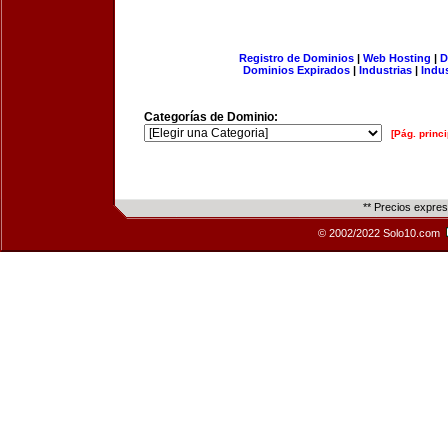
Registro de Dominios
|
Web Hosting
|
D
Dominios Expirados
|
Industrias
|
Indu
Categorías de Dominio:
[Pág. princi
** Precios expre
© 2002/2022 Solo10.com