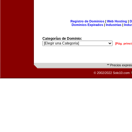
Registro de Dominios
|
Web Hosting
|
D
Dominios Expirados
|
Industrias
|
Indu
Categorías de Dominio:
[Pág. princi
** Precios expre
© 2002/2022 Solo10.com