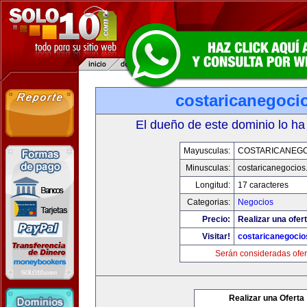
costaricanegoci
El dueño de este dominio lo ha
Mayusculas:
COSTARICANEG
Minusculas:
costaricanegocios
Longitud:
17 caracteres
Categorias:
Negocios
Precio:
Realizar una ofert
Visitar!
costaricanegoci
Serán consideradas ofer
Realizar una Oferta