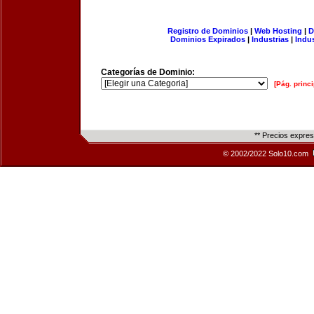
Registro de Dominios
|
Web Hosting
|
D
Dominios Expirados
|
Industrias
|
Indu
Categorías de Dominio:
[Pág. princi
** Precios expre
© 2002/2022 Solo10.com