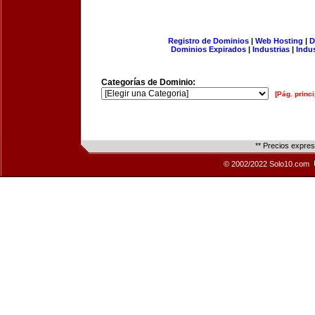
Registro de Dominios
|
Web Hosting
|
D
Dominios Expirados
|
Industrias
|
Indu
Categorías de Dominio:
[Pág. princi
** Precios expre
© 2002/2022 Solo10.com