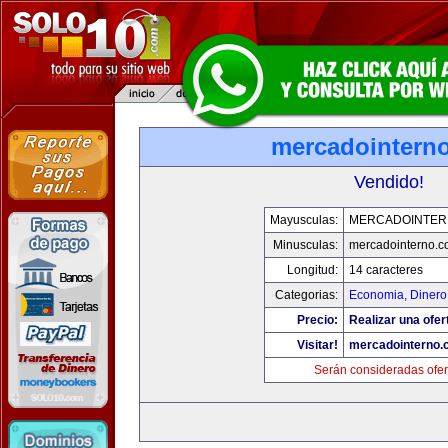
mercadointern
Vendido!
Mayusculas:
MERCADOINTER
Minusculas:
mercadointerno.
Longitud:
14 caracteres
Categorias:
Economia, Dinero
Precio:
Realizar una ofer
Visitar!
mercadointerno.
Serán consideradas ofer