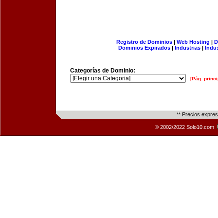
Registro de Dominios
|
Web Hosting
|
D
Dominios Expirados
|
Industrias
|
Indu
Categorías de Dominio:
[Pág. princi
** Precios expre
© 2002/2022 Solo10.com