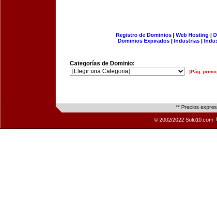
Registro de Dominios
|
Web Hosting
|
D
Dominios Expirados
|
Industrias
|
Indu
Categorías de Dominio:
[Pág. princi
** Precios expre
© 2002/2022 Solo10.com