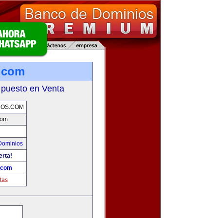
.com
 puesto en Venta
ROS.COM
com
Dominios
erta!
.com
tas