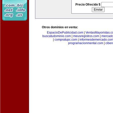
Precio Ofrecido $
Otros dominios en venta:
EspacioDePublicidad.com
|
VentasMayoristas.
buscatudominio.com
|
meusregistros.com
|
mercad
|
compratupc.com
|
informesdemercado.co
programacionmental.com
|
ciber