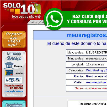
meusregistros
El dueño de este dominio lo ha
Mayusculas:
MEUSREGIST
Minusculas:
meusregistros.
Longitud:
13 caracteres
Categorias:
Web Hosting y 
Precio:
Realizar una of
Visitar!
meusregistros
Serán consideradas ofer
Realizar una Oferta