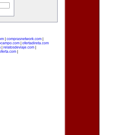
com
|
comprasnetwork.com
|
ocampo.com
|
ofertadireta.com
m
|
relatosdeviaje.com
|
oferta.com
|