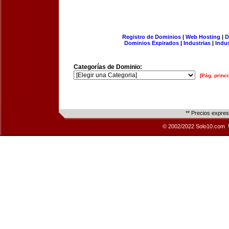
Registro de Dominios
|
Web Hosting
|
D
Dominios Expirados
|
Industrias
|
Indu
Categorías de Dominio:
[Pág. princi
** Precios expre
© 2002/2022 Solo10.com