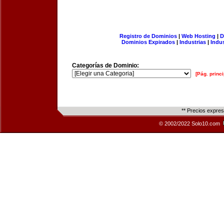
Registro de Dominios
|
Web Hosting
|
D
Dominios Expirados
|
Industrias
|
Indu
Categorías de Dominio:
[Pág. princi
** Precios expre
© 2002/2022 Solo10.com