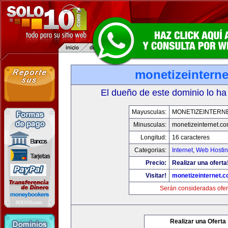
monetizeintern
El dueño de este dominio lo ha
Mayusculas:
MONETIZEINTERN
Minusculas:
monetizeinternet.c
Longitud:
16 caracteres
Categorias:
Internet
,
Web Hostin
Precio:
Realizar una oferta
Visitar!
monetizeinternet.
Serán consideradas ofer
Realizar una Oferta