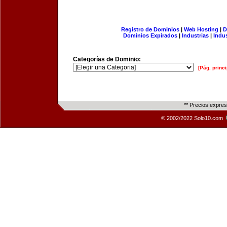
Registro de Dominios
|
Web Hosting
|
D
Dominios Expirados
|
Industrias
|
Indu
Categorías de Dominio:
[Pág. princi
** Precios expre
© 2002/2022 Solo10.com