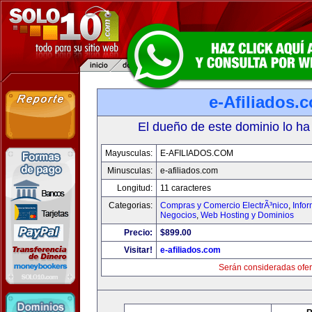
e-Afiliados.
El dueño de este dominio lo ha
Mayusculas:
E-AFILIADOS.COM
Minusculas:
e-afiliados.com
Longitud:
11 caracteres
Categorias:
Compras y Comercio ElectrÃ³nico
,
Info
Negocios
,
Web Hosting y Dominios
Precio:
$899.00
Visitar!
e-afiliados.com
Serán consideradas ofer