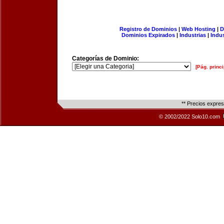
Registro de Dominios
|
Web Hosting
|
D
Dominios Expirados
|
Industrias
|
Indu
Categorías de Dominio:
[Pág. princi
** Precios expre
© 2002/2022 Solo10.com