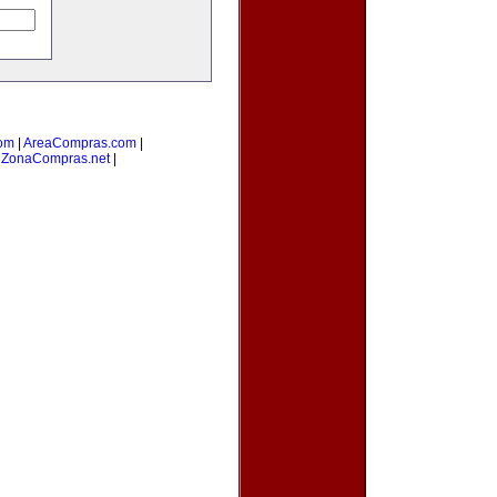
om
|
AreaCompras.com
|
|
ZonaCompras.net
|