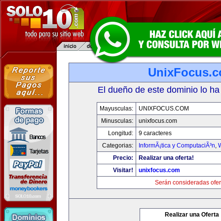
UnixFocus.
El dueño de este dominio lo ha
Mayusculas:
UNIXFOCUS.COM
Minusculas:
unixfocus.com
Longitud:
9 caracteres
Categorias:
InformÃ¡tica y ComputaciÃ³n
,
Precio:
Realizar una oferta!
Visitar!
unixfocus.com
Serán consideradas ofer
Realizar una Oferta