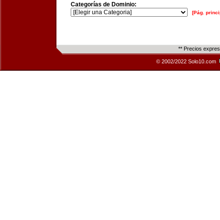
Categorías de Dominio:
[Pág. princi
** Precios expre
© 2002/2022 Solo10.com