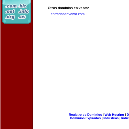
Otros dominios en venta:
entradasenventa.com
|
Registro de Dominios
|
Web Hosting
|
D
Dominios Expirados
|
Industrias
|
Indu