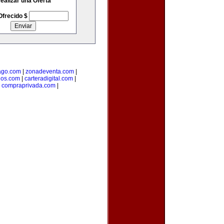
ealizar una Oferta
Ofrecido $
go.com
|
zonadeventa.com
|
dos.com
|
carteradigital.com
|
|
compraprivada.com
|