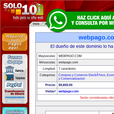
webpago.c
El dueño de este dominio lo ha
Mayusculas:
WEBPAGO.COM
Minusculas:
webpago.com
Longitud:
7 caracteres
Categorias:
Compras y Comercio ElectrÃ³nico
,
Econ
y Comercializacion
Precio:
$9,800.00
Visitar!
webpago.com
Serán consideradas ofer