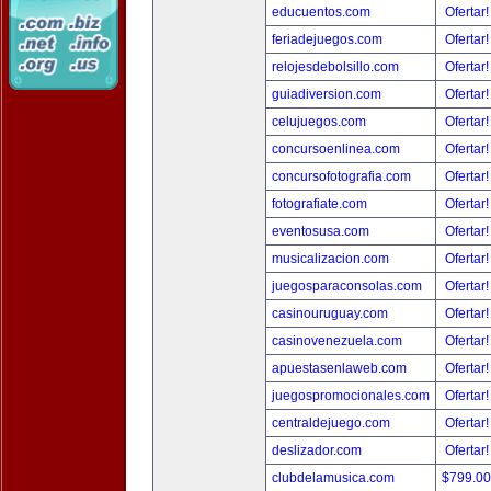
educuentos.com
Ofertar
feriadejuegos.com
Ofertar
relojesdebolsillo.com
Ofertar
guiadiversion.com
Ofertar
celujuegos.com
Ofertar
concursoenlinea.com
Ofertar
concursofotografia.com
Ofertar
fotografiate.com
Ofertar
eventosusa.com
Ofertar
musicalizacion.com
Ofertar
juegosparaconsolas.com
Ofertar
casinouruguay.com
Ofertar
casinovenezuela.com
Ofertar
apuestasenlaweb.com
Ofertar
juegospromocionales.com
Ofertar
centraldejuego.com
Ofertar
deslizador.com
Ofertar
clubdelamusica.com
$799.0