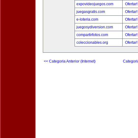
expovideojuegos.com
Ofertar
juegasgratis.com
Ofertar
e-loteria.com
Ofertar
juegosydiversion.com
Ofertar
compartirfotos.com
Ofertar
coleccionables.org
Ofertar
<< Categoria Anterior (Internet)
Categori